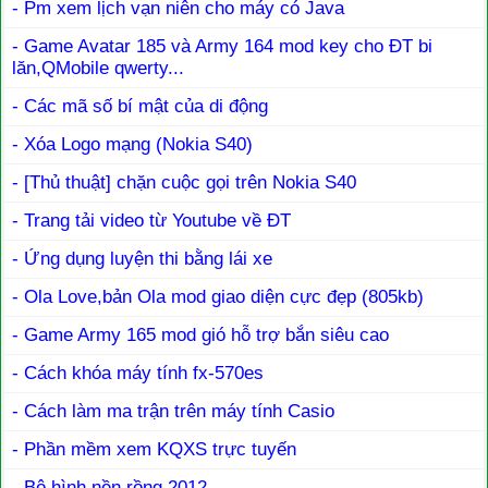
- Pm xem lịch vạn niên cho máy có Java
- Game Avatar 185 và Army 164 mod key cho ĐT bi
lăn,QMobile qwerty...
- Các mã số bí mật của di động
- Xóa Logo mạng (Nokia S40)
- [Thủ thuật] chặn cuộc gọi trên Nokia S40
- Trang tải video từ Youtube về ĐT
- Ứng dụng luyện thi bằng lái xe
- Ola Love,bản Ola mod giao diện cực đẹp (805kb)
- Game Army 165 mod gió hỗ trợ bắn siêu cao
- Cách khóa máy tính fx-570es
- Cách làm ma trận trên máy tính Casio
- Phần mềm xem KQXS trực tuyến
- Bộ hình nền rồng 2012