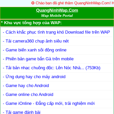
✪ Chào bạn đã ghé thăm QuangNinhWap.Com! Hãy lưu
QuangNinhWap.Com
Wap Mobile Portal
* Khu vực tổng hợp của WAP:
- Cách khắc phục tình trạng khó Download file trên WAP
- Tải camera360 chụp ảnh siêu nét
- Game biển xanh sôi động online
- Phiên bản game bắn Gà trên mobile
- Tải bản nhạc chuông độc: Lên Nóc Nhà... (753Kb)
- Ứng dụng hay cho máy android
- Game hay cho Android
- Game online cho Android
- Game iOnline - Đẳng cấp mới, trải nghiệm mới
- Tải game đánh bài