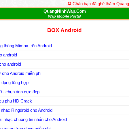
✪ Chào bạn đã ghé thăm QuangNinhW
QuangNinhWap.Com
Wap Mobile Portal
BOX Android
g thông Mimax trên Android
 android
cho android
 cho Android miễn phí
 dụng tổng hợp
0 - chụp ảnh cực đẹp
ieu phu HD Crack
 nhạc Ringdroid cho Android
i nhạc chuông tin nhắn cho Android
kho game ứng dụng miễn phí