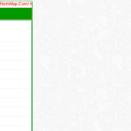
ap.Com! Hãy lưu lại trang và giới thiệu website hay này cho bạn 