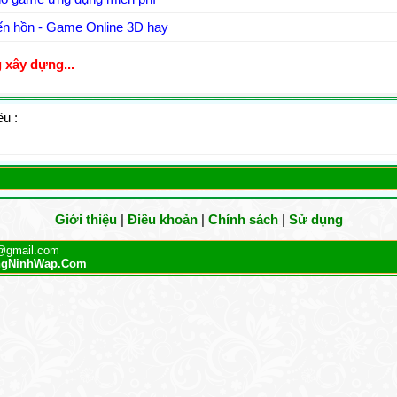
ến hồn - Game Online 3D hay
 xây dựng...
u :
Giới thiệu
|
Điều khoản
|
Chính sách
|
Sử dụng
@gmail.com
gNinhWap.Com