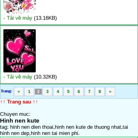
- Tải về máy
(13.16KB)
- Tải về máy
(10.32KB)
«
1
3
4
5
6
7
8
»
2
↑↑ Trang sau ↑↑
Chuyen muc:
Hinh nen kute
tag: hinh nen dien thoai,hinh nen kute de thuong nhat,tai
hinh nen dep,hinh nen tai mien phi.