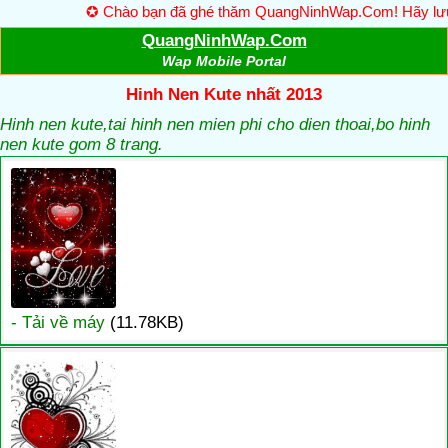
✪ Chào bạn đã ghé thăm QuangNinhWap.Com! Hãy lưu lại 
QuangNinhWap.Com
Wap Mobile Portal
Hinh Nen Kute nhất 2013
Hinh nen kute,tai hinh nen mien phi cho dien thoai,bo hinh
nen kute gom 8 trang.
- Tải về máy
(11.78KB)