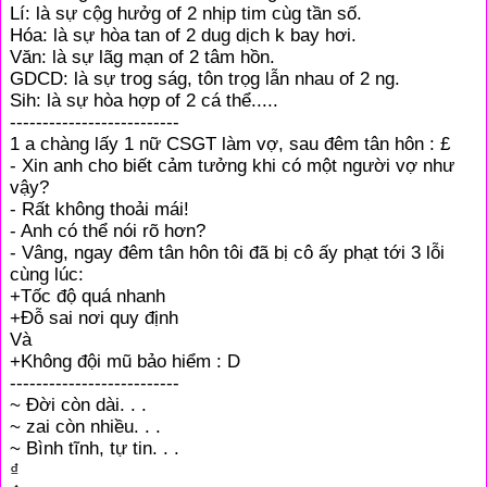
Lí: là sự cộg hưởg of 2 nhịp tim cùg tần số.
Hóa: là sự hòa tan of 2 dug dịch k bay hơi.
Văn: là sự lãg mạn of 2 tâm hồn.
GDCD: là sự trog ság, tôn trọg lẫn nhau of 2 ng.
Sih: là sự hòa hợp of 2 cá thể.....
--------------------------
1 a chàng lấy 1 nữ CSGT làm vợ, sau đêm tân hôn : £
- Xin anh cho biết cảm tưởng khi có một người vợ như
vậy?
- Rất không thoải mái!
- Anh có thể nói rõ hơn?
- Vâng, ngay đêm tân hôn tôi đã bị cô ấy phạt tới 3 lỗi
cùng lúc:
+Tốc độ quá nhanh
+Đỗ sai nơi quy định
Và
+Không đội mũ bảo hiểm : D
--------------------------
~ Đời còn dài. . .
~ zai còn nhiều. . .
~ Bình tĩnh, tự tin. . .
₫