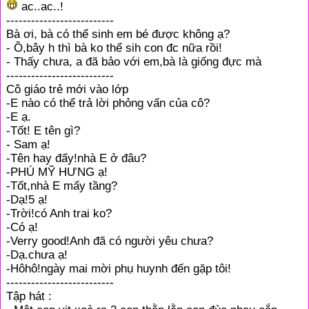
ac..ac..!
--------------------------
Bà ơi, bà có thể sinh em bé được không ạ?
- Ồ,bây h thì bà ko thể sih con đc nữa rồi!
- Thấy chưa, a đã bảo với em,bà là giống đực mà
--------------------------
Cô giáo trẻ mới vào lớp
-E nào có thể trả lời phỏng vấn của cô?
-E ạ.
-Tốt! E tên gì?
- Sam ạ!
-Tên hay đấy!nhà E ở đâu?
-PHÚ MỸ HƯNG ạ!
-Tốt,nhà E mấy tầng?
-Dạ!5 ạ!
-Trời!có Anh trai ko?
-Có ạ!
-Verry good!Anh đã có người yêu chưa?
-Dạ.chưa ạ!
-Hôhô!ngày mai mời phụ huynh đến gặp tôi!
--------------------------
Tập hát :