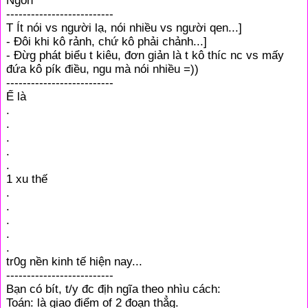
Ngon
--------------------------
T Ít nói vs người lạ, nói nhiều vs người qen...]
- Đôi khi kô rảnh, chứ kô phải chảnh...]
- Đừg phát biểu t kiêu, đơn giản là t kô thíc nc vs mấy
đứa kô pík điều, ngu mà nói nhiều =))
--------------------------
Ế là
.
.
.
.
.
1 xu thế
.
.
.
.
.
tr0g nền kinh tế hiện nay...
--------------------------
Bạn có bít, t/y đc địh ngĩa theo nhìu cách:
Toán: là giao điểm of 2 đoạn thẳg.