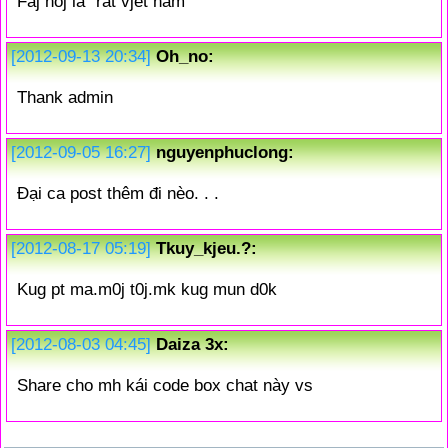
Faj noj la "rat vjet nam"
[2012-09-13 20:34]
Oh_no:
Thank admin
[2012-09-05 16:27]
nguyenphuclong:
Đại ca post thêm đi nèo. . .
[2012-08-17 05:19]
Tkuy_kjeu.?:
Kug pt ma.m0j t0j.mk kug mun d0k
[2012-08-03 04:45]
Daiza 3x:
Share cho mh kái code box chat này vs