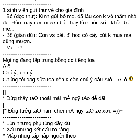
--------------------------
1 sinh viên gửi thư về cho gia đình
- Bố (đọc thư): Kính gửi bố mẹ, đã lâu con k về thăm nhà
đc. Hôm nay con mượn bút thay lời chúc sức khỏe bố
mẹ...
- Bố (giận dữ): Con vs cái, đi học có cây bút k mua mà
cũng mượn.
- Mẹ: ?!!
--------------------------
Mọi ng đang tập trung,bỗng có tiếng loa :
Alô....
Chú ý, chú ý
Chúng tôi đag sửa loa nên k cần chú ý đâu.Alô... ALô
--------------------------
]]
* Đừg thấy taO thoải mái mÀ ngỹ tAo dễ dãi
]
]* Đừg tưởg taO ham chơi mÀ ngỹ taO zễ xơi. =))~
--------------------------
* Lùn nhưng phụ tùng đầy đủ
* Xấu nhưng kết cấu rõ ràng
* Mập nhưg tấp nập người theo