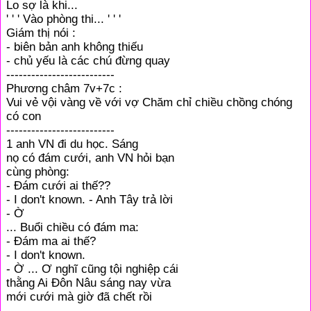
Lo sợ là khi...
' ' ' Vào phòng thi... ' ' '
Giám thị nói :
- biên bản anh không thiếu
- chủ yếu là các chú đừng quay
--------------------------
Phương châm 7v+7c :
Vui vẻ vội vàng về với vợ Chăm chỉ chiều chồng chóng
có con
--------------------------
1 anh VN đi du học. Sáng
nọ có đám cưới, anh VN hỏi bạn
cùng phòng:
- Đám cưới ai thế??
- I don't known. - Anh Tây trả lời
- Ờ
... Buổi chiều có đám ma:
- Đám ma ai thế?
- I don't known.
- Ờ ... Ơ nghĩ cũng tội nghiệp cái
thằng Ai Đôn Nâu sáng nay vừa
mới cưới mà giờ đã chết rồi
--------------------------