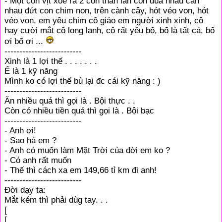
- Một con vịt xoè ra 2 con thằn lằn con đùa nhau cắn
nhau đứt con chim non, trên cành cây, hót véo von, hót
véo von, em yêu chim cô giáo em người xinh xinh, cô
hay cười mắt cô long lanh, cô rất yêu bố, bố là tất cả, bố
ơi bố ơi ...
--------------------------
Xinh là 1 lợi thế . . . . . . .
Ế là 1 kỹ năng
Mình ko có lợi thế bù lại đc cái kỹ năng : )
--------------------------
Ăn nhiều quá thì gọi là . Bội thực . .
Còn có nhiều tiền quá thì gọi là . Bội bạc
--------------------------
- Anh ơi!
- Sao hả em ?
- Anh có muốn làm Mặt Trời của đời em ko ?
- Có anh rất muốn
- Thế thì cách xa em 149,66 tỉ km đi anh!
--------------------------
Đời dạy ta:
Mắt kém thì phải dùg tay. . .
[
[