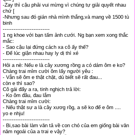
-Zay thì cậu phải vui mừng vì chúng tự giải quyết nhau
chứ [
-Nhưng sau đó gián nhà mình thắng,và mang về 1500 tù
binh
--------------------------
1 ng khoe với bạn tấm ảnh cưới. Ng bạn xem xong thắc
mắc:
- Sao cậu lại đứng cách xa cô ấy thế?
- Để lúc giận nhau hay ly dị thì xé
--------------------------
Hỏi a nè: Nếu e là cây xương rồng a có dám ôm e ko?
Chàng trai mỉm cười ôm lấy người yêu :
- Vẫn sẽ ôm e thật chặt, dù biết sẽ rất đau...
còn e thì sao?
Cô gái đẩy a ra, tinh nghịch trả lời:
- Ko ôm đâu, đau lắm
Chàng trai mỉm cười:
- Nếu thật sự a là cây xươg rồg, a sẽ ko để e ôm ....
yo e nhju!
--------------------------
- Bi,sao bài làm văn tả về con chó của em giống bài văn
năm ngoái của a trai e vậy?