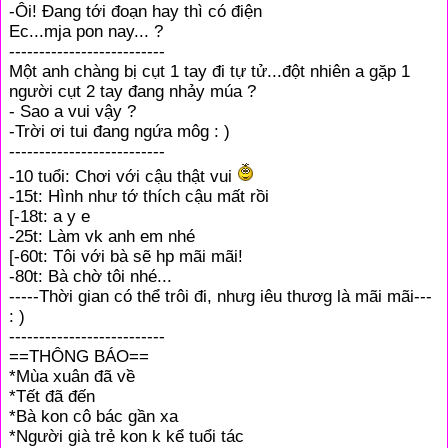
-Ôi! Đang tới đoạn hay thì có điện
Ec...mja pon nay... ?
--------------------------
Một anh chàng bị cụt 1 tay đi tự tử...đột nhiên a gặp 1
người cụt 2 tay đang nhảy múa ?
- Sao a vui vậy ?
-Trời ơi tui đang ngứa môg : )
--------------------------
-10 tuổi: Chơi với cậu thật vui
-15t: Hình như tớ thích cậu mất rồi
[-18t: a y e
-25t: Làm vk anh em nhé
[-60t: Tôi với bà sẽ hp mãi mãi!
-80t: Bà chờ tôi nhé...
-----Thời gian có thể trôi đi, nhưg iêu thươg là mãi mãi---
: )
--------------------------
==THÔNG BÁO==
*Mùa xuân đã về
*Tết đã đến
*Bà kon cô bác gần xa
*Người già trẻ kon k kể tuổi tác