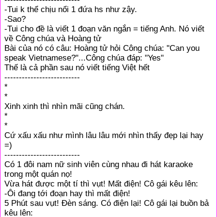
-Tui k thể chịu nổi 1 đứa hs như zậy.
-Sao?
-Tui cho đề là viết 1 đoạn văn ngắn = tiếng Anh. Nó viết
về Công chúa và Hoàng tử
Bài của nó có câu: Hoàng tử hỏi Công chúa: "Can you
speak Vietnamese?"...Công chúa đáp: "Yes"
Thế là cả phần sau nó viết tiếng Việt hết
--------------------------
*
*
Xinh xinh thì nhìn mãi cũng chán.
*
*
Cứ xấu xấu như mình lâu lâu mới nhìn thấy đẹp lại hay
=)
--------------------------
Có 1 đôi nam nữ sinh viên cùng nhau đi hát karaoke
trong một quán nọ!
Vừa hát được một tí thì vụt! Mất điện! Cô gái kêu lên:
-Ôi đang tới đoạn hay thì mất điện!
5 Phút sau vụt! Đèn sáng. Có điện lại! Cô gái lại buồn bả
kêu lên: