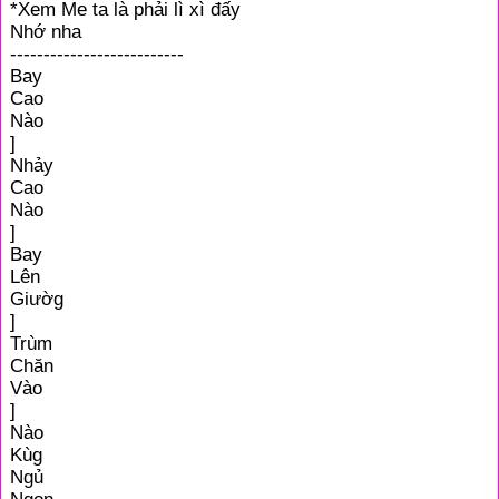
*Xem Me ta là phải lì xì đấy
Nhớ nha
--------------------------
Bay
Cao
Nào
]
Nhảy
Cao
Nào
]
Bay
Lên
Giườg
]
Trùm
Chăn
Vào
]
Nào
Kùg
Ngủ