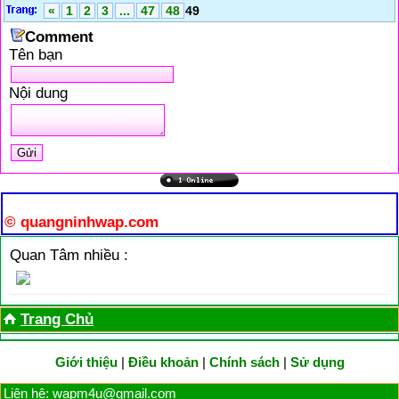
«
1
2
3
...
47
48
49
Comment
Tên bạn
Nội dung
© quangninhwap.com
Quan Tâm nhiều :
Trang Chủ
Giới thiệu
|
Điều khoản
|
Chính sách
|
Sử dụng
Liên hệ: wapm4u@gmail.com