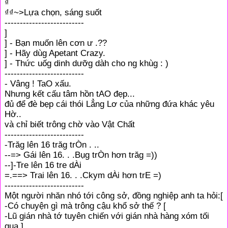
₫
₫₫~>Lựa chọn, sáng suốt
--------------------------
]
] - Bạn muốn lên cơn ư .??
] - Hãy dùg Apetant Crazy.
] - Thức uốg dinh dưỡg dàh cho ng khùg : )
--------------------------
- Vâng ! TaO xấu.
Nhưng kết cấu tâm hồn tAO đẹp...
đủ để đè bẹp cái thói Lẳng Lơ của những đứa khác yêu
Hờ..
và chỉ biết trông chờ vào Vật Chất
--------------------------
-Trăg lên 16 trăg trÒn . ..
--=> Gái lên 16. . .Bụg trÒn hơn trăg =))
--]-Tre lên 16 tre dÀi
=.==> Trai lên 16. . .Ckym dÀi hơn trE =)
--------------------------
Một người nhăn nhó tới công sở, đồng nghiệp anh ta hỏi:[
-Có chuyện gì mà trông cậu khổ sở thế ? [
-Lũ gián nhà tớ tuyên chiến với gián nhà hàng xóm tối
qua ]