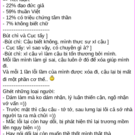
- 22% đạo đức giả
- 59% thuần Việt
- 12% có triệu chứng tâm thần
- 7% không biết chữ
--------------------------
Bút chì và Cục tẩy ]
-Bút chì: Cậu biết không, mình thực sự xl cậu ]
- Cục tẩy: vì sao vậy, có chuyện gì à? ]
-Bút chì: xl cậu vì làm cậu bị tổn thương bởi mình.
Mỗi lần mình làm gì sai, cậu luôn ở đó để xóa giúp mình
đi.
Và mỗi 1 lần lỗi lầm của mình được xóa đi, cậu lại bị mất
đi một phần cơ thể..
--------------------------
Ghét những loại người:
- Dám làm mà ko dám nhận, lý luận thiển cận, ngộ nhận
vớ vẩn =))
- Trước mặt thì cậu cậu - tớ tớ, sau lưng lại lôi cả sớ nhà
người ta ra mà chửi =))
- Mắc lỗi lại còn hay dỗi, bị phát hiện thì lại trương mồm
lên ngụy biện =))
- Hay nói dối lại còn muốn thề thốt mình thật thà