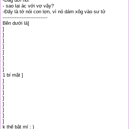
-Đág đời nó!
- sao lại ác với vợ vậy?
-Đấy là tớ nói con lợn, vì nó dám xôg vào sư tử
--------------------------
Bên dưới là]
]
]
]
]
]
]
]
]
1 bí mật ]
]
]
]
]
]
]
]
]
k thể bật mí : )