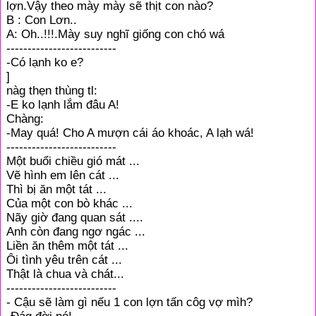
lợn.Vậy theo mày mày sẽ thịt con nào?
B : Con Lơn..
A: Oh..!!!.Mày suy nghĩ giống con chó wá
--------------------------
-Có lạnh ko e?
]
nàg thẹn thùng tl:
-E ko lạnh lắm đâu A!
Chàng:
-May quá! Cho A mượn cái áo khoác, A lạh wá!
--------------------------
Một buổi chiều gió mát ...
Vẽ hình em lên cát ...
Thì bị ăn một tát ...
Của một con bò khác ...
Nãy giờ đang quan sát ....
Anh còn đang ngơ ngác ...
Liền ăn thêm một tát ...
Ôi tình yêu trên cát ...
Thật là chua và chát...
--------------------------
- Cậu sẽ làm gì nếu 1 con lợn tấn côg vợ mìh?