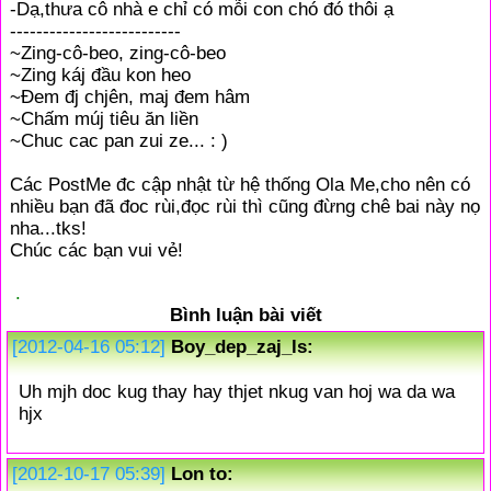
-Dạ,thưa cô nhà e chỉ có mỗi con chó đó thôi ạ
--------------------------
~Zing-cô-beo, zing-cô-beo
~Zing káj đầu kon heo
~Đem đj chjên, maj đem hâm
~Chấm múj tiêu ăn liền
~Chuc cac pan zui ze... : )
Các PostMe đc cập nhật từ hệ thống Ola Me,cho nên có
nhiều bạn đã đoc rùi,đọc rùi thì cũng đừng chê bai này nọ
nha...tks!
Chúc các bạn vui vẻ!
.
Bình luận bài viết
[2012-04-16 05:12]
Boy_dep_zaj_ls:
Uh mjh doc kug thay hay thjet nkug van hoj wa da wa
hjx
[2012-10-17 05:39]
Lon to: