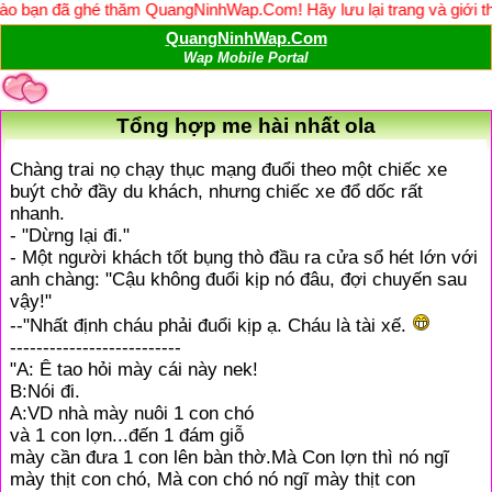
ã ghé thăm QuangNinhWap.Com! Hãy lưu lại trang và giới thiệu web
QuangNinhWap.Com
Wap Mobile Portal
Tổng hợp me hài nhất ola
Chàng trai nọ chạy thục mạng đuổi theo một chiếc xe
buýt chở đầy du khách, nhưng chiếc xe đổ dốc rất
nhanh.
- "Dừng lại đi."
- Một người khách tốt bụng thò đầu ra cửa sổ hét lớn với
anh chàng: "Cậu không đuổi kịp nó đâu, đợi chuyến sau
vậy!"
--"Nhất định cháu phải đuổi kịp ạ. Cháu là tài xế.
--------------------------
"A: Ê tao hỏi mày cái này nek!
B:Nói đi.
A:VD nhà mày nuôi 1 con chó
và 1 con lợn...đến 1 đám giỗ
mày cần đưa 1 con lên bàn thờ.Mà Con lợn thì nó ngĩ
mày thịt con chó, Mà con chó nó ngĩ mày thịt con