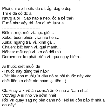
--------------------------
Phải chi e xih xih, da e trắg, dág e đẹp
Thì e đã có đc a
Nhưg a ơi ! Sao não a hẹp, óc a bé thế?
E mà như vậy thì làm gì tới lựơt a...
--------------------------
Đêkhi: mệt mỏi vì..học giỏi...
Xêkô: buồn phiền vì..nhìu tiền...
Xuka: ngang trái vì..xinh gái..
Chaien: bất hạnh vì..quá mạnh...
Nôbita: mất ngủ vì..ko có đối thủ...
Doraemon: ko phát triển vì..quá nguy hiểm...
--------------------------
Ai thuốc diệt muỗi đê
-Thuốc này dùng thế nào?
-Bắt lấy con muỗi,rứt đầu nó ra bôi thuốc này vào.
chết liền,ko chết xin hoàn lại tiền : )
--------------------------
Ck:Hnay a k về ăn cơm.A ăn ở nhà a Nam nha!
Vk:Vâg! A iu nhớ về sớm nhé!
Rồi Vk quay sag ng bên cạnh nói: Nó lại còn bảo ở nhà a
cơ đếy!