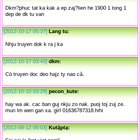
Dkm?phuc tat ka kak a ep zaj?lien he 1900 1 tong 1
dep de dk tu van
[2012-10-17 05:37]
Lang tu:
Nhju truyen dok k ra j ka
[2012-10-17 03:43]
dkm:
Có truyen doc deo hajz ty nao cả.
[2012-10-10 03:29]
pecon_kute:
hay wa ak. cac ban guj nkju zo nak. puoj toj zuj ze.
mun lm wen gan xa. girl 01636787318.hihi
[2012-09-12 09:03]
Kutậptạ: