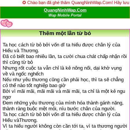
✪ Chào bạn đã ghé thăm QuangNinhWap.Com! Hãy lưu lại t
QuangNinhWap.Com
Wap Mobile Portal
Thêm một lần từ bỏ
Ta học cách từ bỏ bởi vốn dĩ ta hiểu được chân lý của
Hiểu và Thương.
Đã có biết bao nhiêu lần, ta cười chua chát chấp nhận rồi
thì cũng từ bỏ
Nhưng rốt cuộc ta vẫn chỉ là kẻ nông nổi, dại khờ vụng
về và ngốc nghếch
Nếu như yêu thương cũng cần phải học, thì ta sẽ chẳng
có thể nào tốt nghiệp bao giờ
Bởi vì mãi mãi, mãi mãi và mãi mãi, ta chỉ là một kẻ ngu
ngơ
Đem những yêu thương của mình hóa thành gánh nặng,
thành ràng buộc mệt mỏi, níu bước chân của người.
Ta học cách từ bỏ bởi vốn dĩ ta hiểu được chân lý của
Hiểu vàThương.
Vì ta hiểu người không còn cần tới ta, vì ta thương người