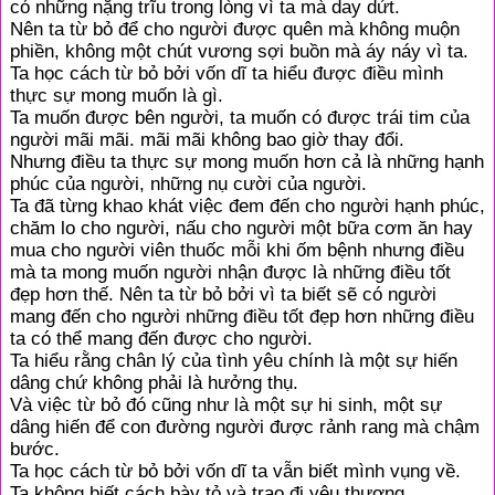
có những nặng trĩu trong lòng vì ta mà day dứt.
Nên ta từ bỏ để cho người được quên mà không muộn
phiền, không một chút vương sợi buồn mà áy náy vì ta.
Ta học cách từ bỏ bởi vốn dĩ ta hiểu được điều mình
thực sự mong muốn là gì.
Ta muốn được bên người, ta muốn có được trái tim của
người mãi mãi. mãi mãi không bao giờ thay đổi.
Nhưng điều ta thực sự mong muốn hơn cả là những hạnh
phúc của người, những nụ cười của người.
Ta đã từng khao khát việc đem đến cho người hạnh phúc,
chăm lo cho người, nấu cho người một bữa cơm ăn hay
mua cho người viên thuốc mỗi khi ốm bệnh nhưng điều
mà ta mong muốn người nhận được là những điều tốt
đẹp hơn thế. Nên ta từ bỏ bởi vì ta biết sẽ có người
mang đến cho người những điều tốt đẹp hơn những điều
ta có thể mang đến được cho người.
Ta hiểu rằng chân lý của tình yêu chính là một sự hiến
dâng chứ không phải là hưởng thụ.
Và việc từ bỏ đó cũng như là một sự hi sinh, một sự
dâng hiến để con đường người được rảnh rang mà chậm
bước.
Ta học cách từ bỏ bởi vốn dĩ ta vẫn biết mình vụng về.
Ta không biết cách bày tỏ và trao đi yêu thương.