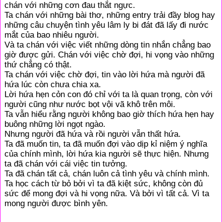
chán với những cơn đau thắt ngực.
Ta chán với những bài thơ, những entry trải đầy blog hay
những câu chuyện tình yêu lâm ly bi đát đã lấy đi nước
mắt của bao nhiêu người.
Và ta chán với việc viết những dòng tin nhắn chẳng bao
giờ được gửi. Chán với việc chờ đợi, hi vọng vào những
thứ chẳng có thật.
Ta chán với việc chờ đợi, tin vào lời hứa mà người đã
hứa lúc còn chưa chia xa.
Lời hứa hẹn cỏn con đó chỉ với ta là quan trọng, còn với
người cũng như nước bọt vội vã khô trên môi.
Ta vẫn hiểu rằng người không bao giờ thích hứa hẹn hay
buông những lời ngọt ngào.
Nhưng người đã hứa và rồi người vẫn thất hứa.
Ta đã muốn tin, ta đã muốn đợi vào dịp kỉ niệm ý nghĩa
của chính mình, lời hứa kia người sẽ thực hiện. Nhưng
ta đã chán với cái việc tin tưởng.
Ta đã chán tất cả, chán luôn cả tình yêu và chính mình.
Ta học cách từ bỏ bởi vì ta đã kiệt sức, không còn đủ
sức để mong đợi và hi vọng nữa. Và bởi vì tất cả. Vì ta
mong người được bình yên.