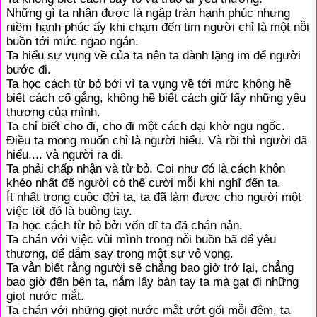
Những gì ta nhận được là ngập tràn hạnh phúc nhưng
niềm hạnh phúc ấy khi chạm đến tim người chỉ là một nỗi
buồn tới mức ngao ngán.
Ta hiểu sự vụng về của ta nên ta đành lặng im để người
bước đi.
Ta học cách từ bỏ bởi vì ta vụng về tới mức không hề
biết cách cố gắng, không hề biết cách giữ lấy những yêu
thương của mình.
Ta chỉ biết cho đi, cho đi một cách dại khờ ngu ngốc.
Điều ta mong muốn chỉ là người hiểu. Và rồi thì người đã
hiểu.... và người ra đi.
Ta phải chấp nhận và từ bỏ. Coi như đó là cách khôn
khéo nhất để người có thể cười mỗi khi nghĩ đến ta.
Ít nhất trong cuộc đời ta, ta đã làm được cho người một
việc tốt đó là buông tay.
Ta học cách từ bỏ bởi vốn dĩ ta đã chán nản.
Ta chán với việc vùi mình trong nỗi buồn bã để yêu
thương, để đắm say trong một sự vô vọng.
Ta vẫn biết rằng người sẽ chẳng bao giờ trở lại, chẳng
bao giờ đến bên ta, nắm lấy bàn tay ta mà gạt đi những
giọt nước mắt.
Ta chán với những giọt nước mắt ướt gối mỗi đêm, ta